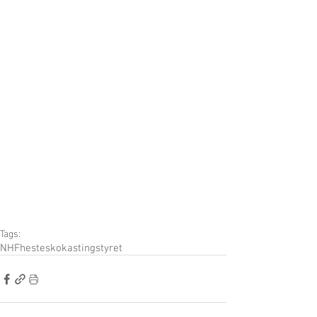
Tags:
NHF
hesteskokasting
styret