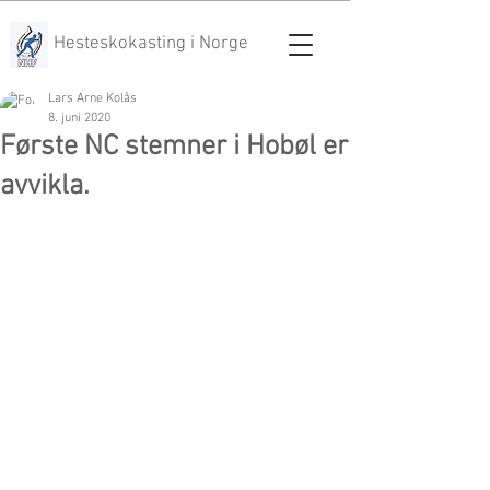
Hesteskokasting i Norge
Lars Arne Kolås
8. juni 2020
Første NC stemner i Hobøl er
avvikla.