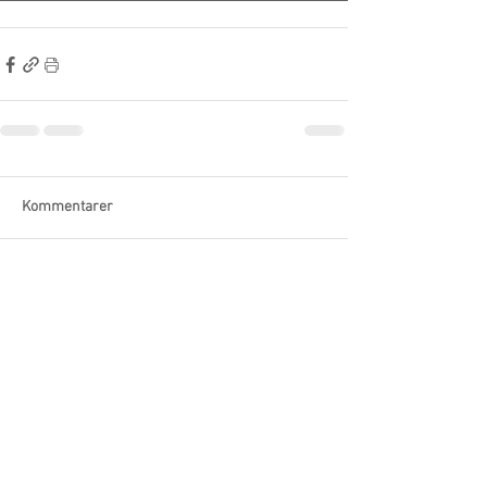
Kommentarer
Skriv en kommentar …
2026 Norges
Hesteskokasterforbund.
Organisasjonsnummer:
923 311
300
kontakt@hesteskokasting.no