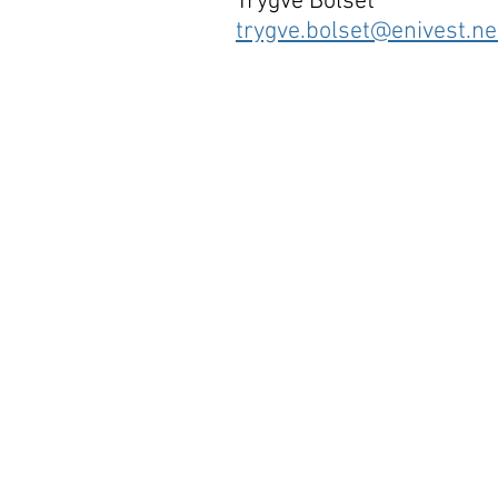
Trygve Bolset
trygve.bolset@enivest.ne