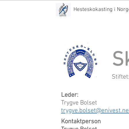
Hesteskokasting i Norg
S
Stiftet
Leder:
Trygve Bolset
trygve.bolset@enivest.ne
Kontaktperson