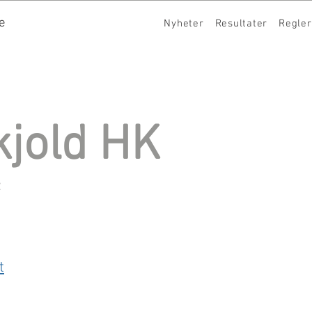
e
Nyheter
Resultater
Regler
kjold HK
:
t