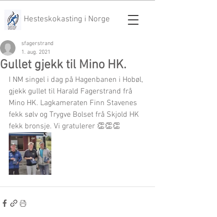
Hesteskokasting i Norge
sfagerstrand
1. aug. 2021
Gullet gjekk til Mino HK.
I NM singel i dag på Hagenbanen i Hobøl, 
gjekk gullet til Harald Fagerstrand frå 
Mino HK. Lagkameraten Finn Stavenes 
fekk sølv og Trygve Bolset frå Skjold HK 
fekk bronsje. Vi gratulerer 👏👏👏