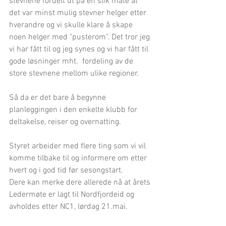
stevnene fordelt ut på en slik måte at 
det var minst mulig stevner helger etter 
hverandre og vi skulle klare å skape 
noen helger med "pusterom". Det tror jeg 
vi har fått til og jeg synes og vi har fått til 
gode løsninger mht.  fordeling av de 
store stevnene mellom ulike regioner.
Så da er det bare å begynne 
planleggingen i den enkelte klubb for 
deltakelse, reiser og overnatting.
Styret arbeider med flere ting som vi vil 
komme tilbake til og informere om etter 
hvert og i god tid før sesongstart. 
Dere kan merke dere allerede nå at årets 
Ledermøte er lagt til Nordfjordeid og 
avholdes etter NC1, lørdag 21.mai.