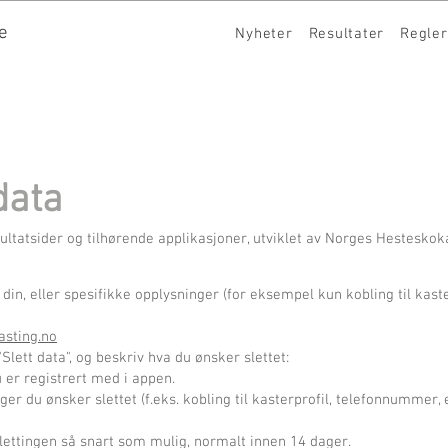
e
Nyheter
Resultater
Regler
data
ultatsider og tilhørende applikasjoner, utviklet av Norges Hesteskok
din, eller spesifikke opplysninger (for eksempel kun kobling til kaste
sting.no
Slett data", og beskriv hva du ønsker slettet:
 er registrert med i appen.
er du ønsker slettet (f.eks. kobling til kasterprofil, telefonnummer, 
lettingen så snart som mulig, normalt innen 14 dager.