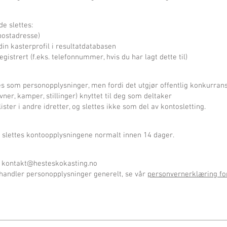
e slettes:
-postadresse)
in kasterprofil i resultatdatabasen
gistrert (f.eks. telefonnummer, hvis du har lagt dette til)
s som personopplysninger, men fordi det utgjør offentlig konkurranse
ner, kamper, stillinger) knyttet til deg som deltaker
ter i andre idretter, og slettes ikke som del av kontosletting.
g slettes kontoopplysningene normalt innen 14 dager.
:
kontakt@hesteskokasting.no
handler personopplysninger generelt, se vår
personvernerklæring fo