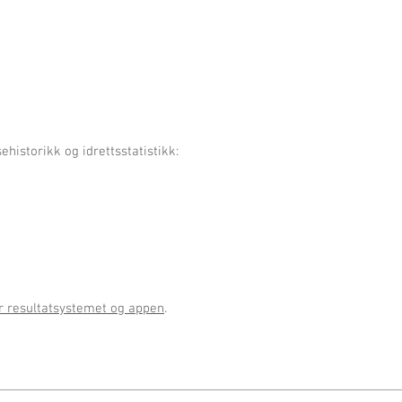
historikk og idrettsstatistikk:
r resultatsystemet og appen
.